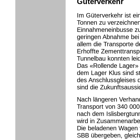
Güterverkehr
Im Güterverkehr ist e
Tonnen zu verzeichnen
Einnahmeneinbusse zur
geringen Abnahme bei 
allem die Transporte 
Erhoffte Zementtranspo
Tunnelbau konnten leide
Das «Rollende Lager» 
dem Lager Klus sind s
des Anschlussgleises 
sind die Zukunftsaussi
Nach längeren Verhan
Transport von 340 00
nach dem Islisbergtunn
wird in Zusammenarbei
Die beladenen Wagen 
SBB übergeben, gleichz