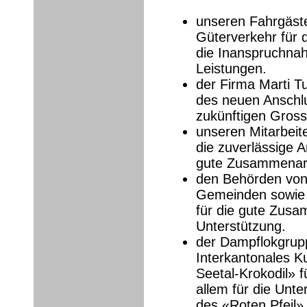
unseren Fahrgäst
Güterverkehr für 
die Inanspruchna
Leistungen.
der Firma Marti Tu
des neuen Anschlu
zukünftigen Gross
unseren Mitarbeite
die zuverlässige A
gute Zusammenarb
den Behörden von
Gemeinden sowie 
für die gute Zusa
Unterstützung.
der Dampflokgrup
Interkantonales Ku
Seetal-Krokodil» fü
allem für die Unte
des «Roten Pfeil»