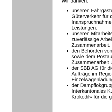
Wir danken:
unseren Fahrgäst
Güterverkehr für 
Inanspruchnahme 
Leistungen.
unseren Mitarbeite
zuverlässige Arbei
Zusammenarbeit.
den Behörden vo
sowie dem Postaut
Zusammenarbeit u
der SBB AG für d
Aufträge im Regi
Einzelwagenladun
der Dampflokgrup
Interkantonales Ku
Krokodil» für die g