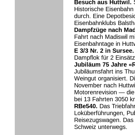
Besuch aus Huttwil.
S
Historische Eisenbahn
durch. Eine Depotbesi
Eisenbahnklubs Bals
Dampfzüge nach Madi
Fahrt nach Madiswil m
Eisenbahntage in Huttw
E 3/3 Nr. 2 in Sursee.
Dampflok für 2 Einsät
Jubiläum 75 Jahre «R
Jubiläumsfahrt ins Th
Weingut organisiert. Di
November nach Huttwi
Motorenrevision — die
bei 13 Fahrten 3050 k
RBe540.
Das Triebfahr
Loküberführungen, Publ
Reisezugswagen. Das 
Schweiz unterwegs.